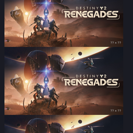
?? × ??
?? × ??