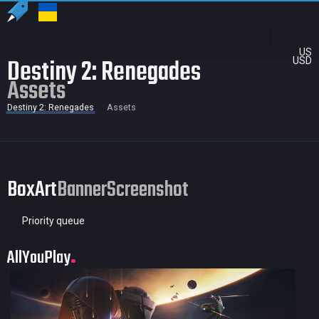
US
Destiny 2: Renegades
USD
Assets
Destiny 2: Renegades
Assets
BoxArt
Banner
Screenshot
Priority queue
AllYouPlay