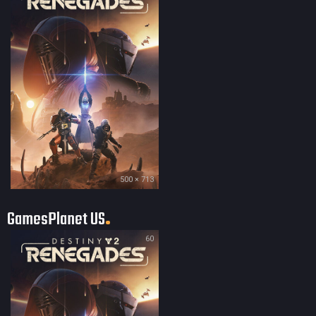
500 × 713
GamesPlanet US
60