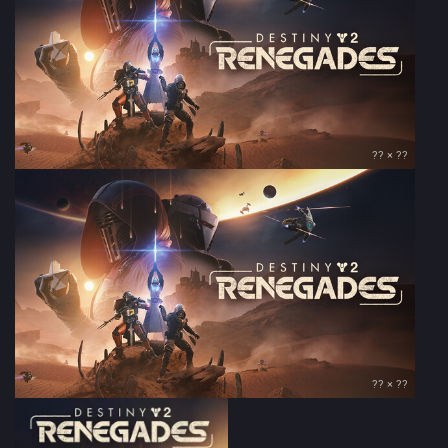
?? × ??
?? × ??