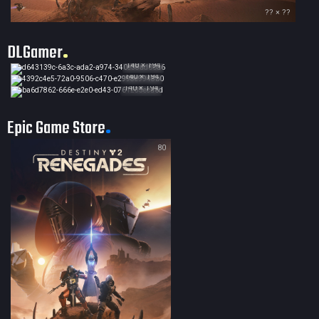
?? × ??
DLGamer
140 × 194
140 × 194
140 × 194
Epic Game Store
80