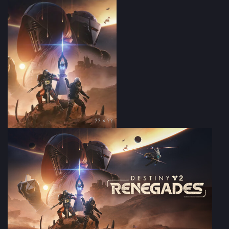
?? × ??