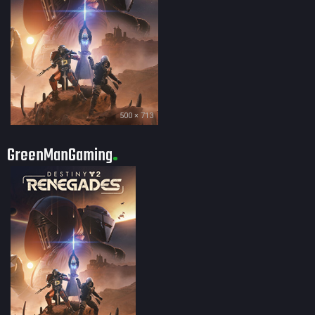
500 × 713
GreenManGaming