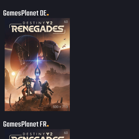
GamesPlanet DE
60
500 × 713
GamesPlanet FR
60