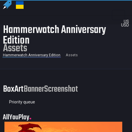
US
Hammerwatch Anniversary
USD
Edition
Assets
Hammerwatch Anniversary Edition
Assets
BoxArt
Banner
Screenshot
Priority queue
AllYouPlay