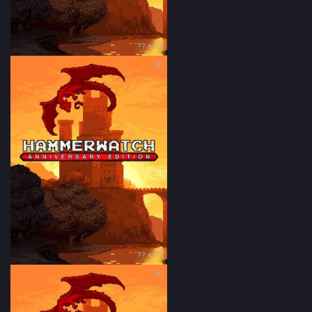
?? × ??
50
?? × ??
50