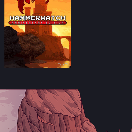
?? × ??