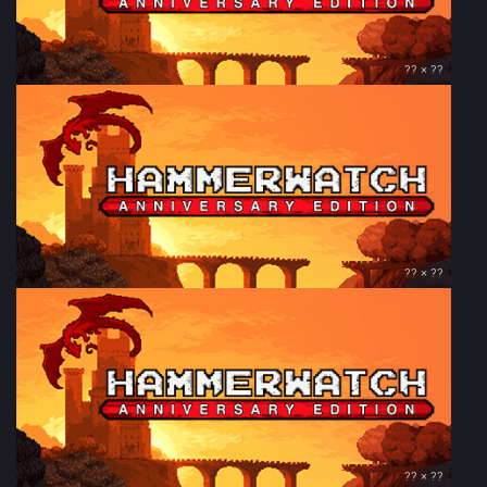
?? × ??
?? × ??
?? × ??