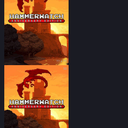
?? × ??
50