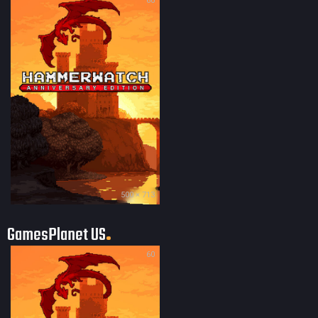
60
500 × 713
GamesPlanet US
60