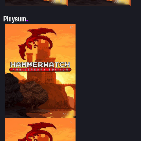
600 × 900
300 × 450
Playsum
50
?? × ??
50