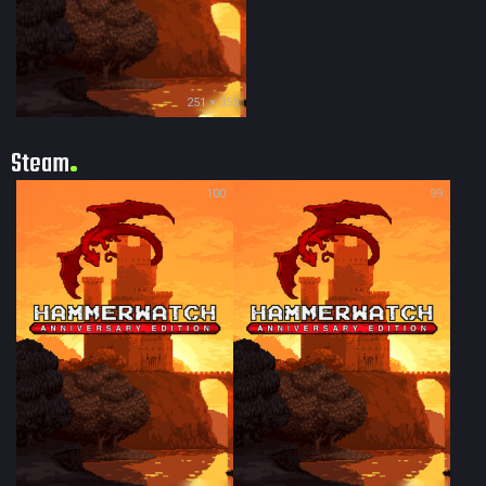
251 × 355
Steam
100
99