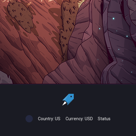
Country:
US
Currency:
USD
Status