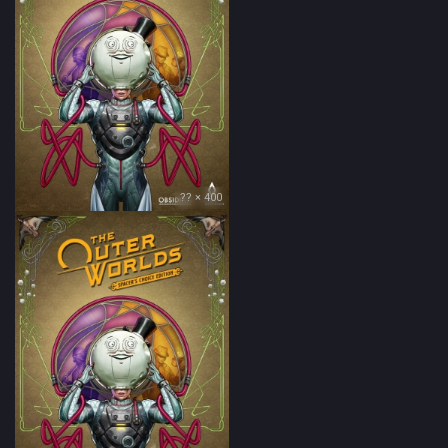
?? × 400