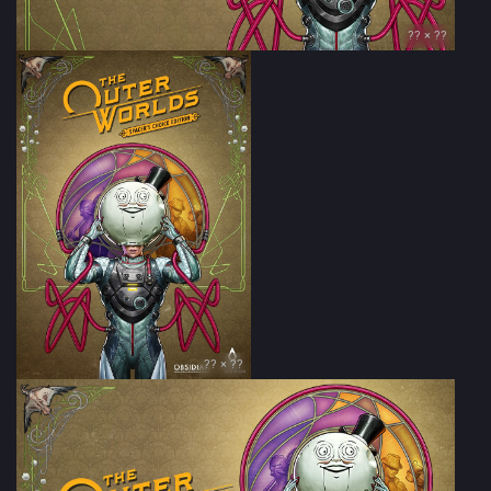
?? × ??
?? × ??