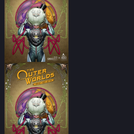
?? × 400