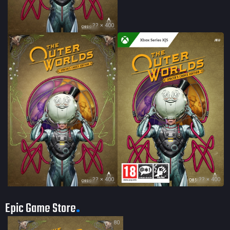
?? × 400
?? × 400
?? × 400
Epic Game Store
80