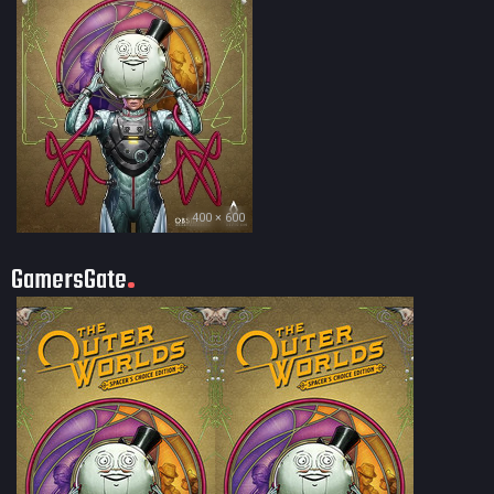
400 × 600
GamersGate