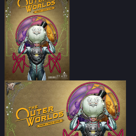
?? × ??