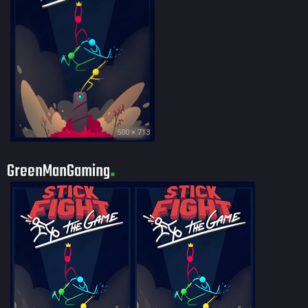
500 × 713
GreenManGaming