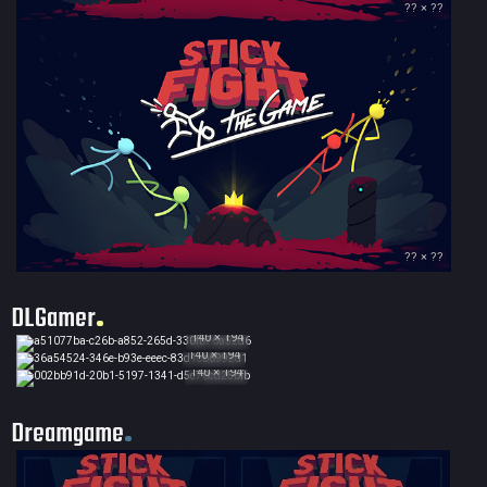
?? × ??
?? × ??
DLGamer
140 × 194
140 × 194
140 × 194
Dreamgame