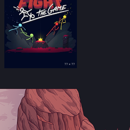
?? × ??