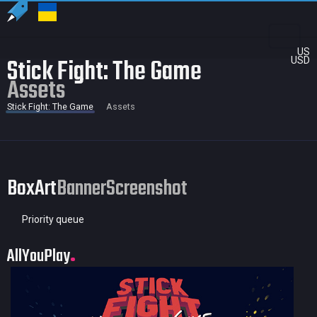
US
Stick Fight: The Game
USD
Assets
Stick Fight: The Game
Assets
BoxArt
Banner
Screenshot
Priority queue
AllYouPlay