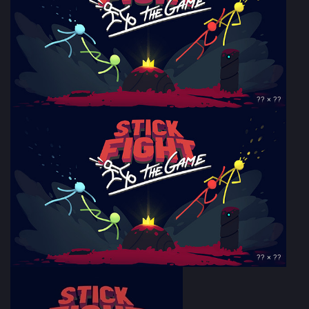
?? × ??
?? × ??