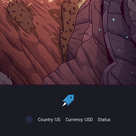
Country:
US
Currency:
USD
Status