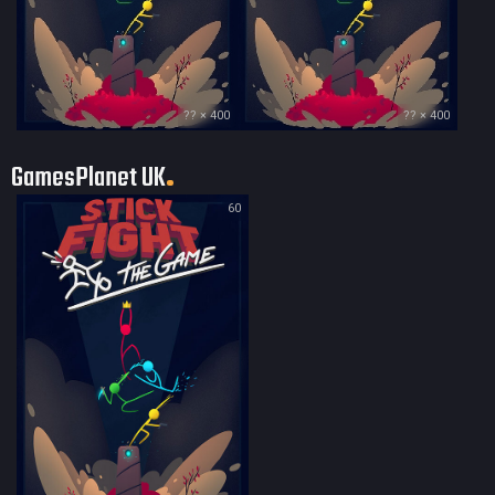
?? × 400
?? × 400
GamesPlanet UK
60