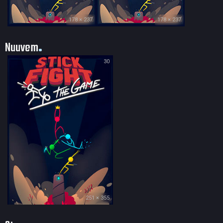
178 × 237
178 × 237
Nuuvem
30
251 × 355