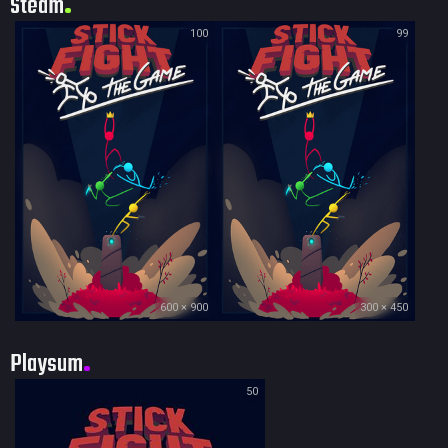
Steam
100
99
600 × 900
300 × 450
Playsum
50