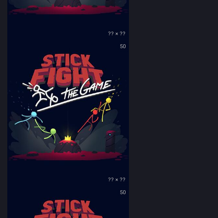
?? × ??
50
?? × ??
50