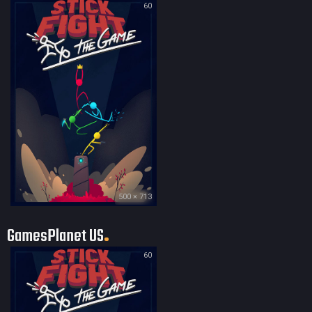
60
500 × 713
GamesPlanet US
60