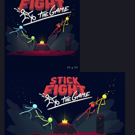
?? × ??