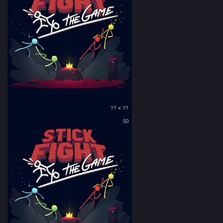
?? × ??
50